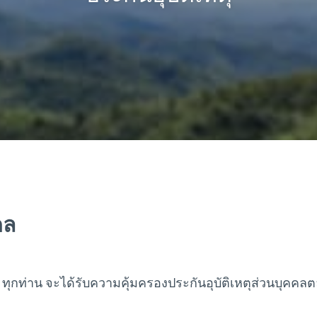
คล
ทุกท่าน จะได้รับความคุ้มครองประกันอุบัติเหตุส่วนบุคค