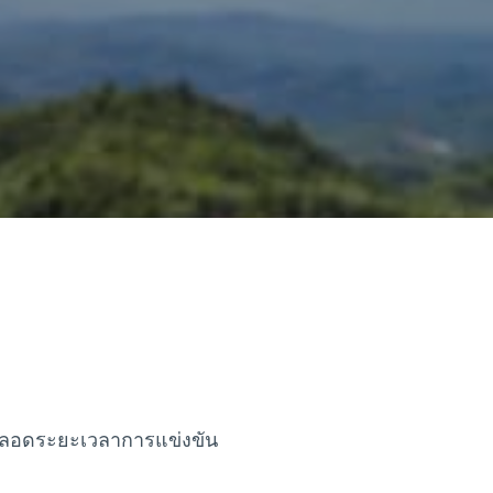
ลตลอดระยะเวลาการแข่งขัน