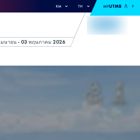
MY
UTMB
KM
TH
เมษายน - 03 พฤษภาคม 2026