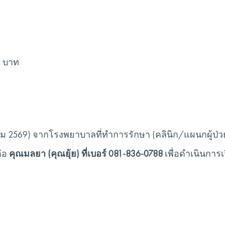
 บาท
คม 2569) จากโรงพยาบาลที่ทำการรักษา (คลินิก/แผนกผู้ป่ว
่อ
คุณมลยา (คุณยุ้ย) ที่เบอร์ 081-836-0788
เพื่อดำเนินการ